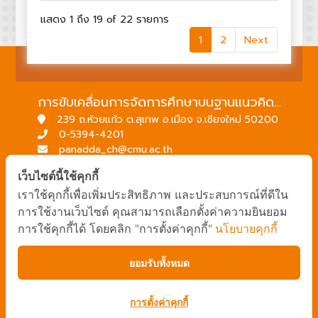
แสดง 1 ถึง 19 of 22 รายการ
(current)
1
2
Next
การขับเคลื่อนการจัดการศึกษาบนฐานแนวคิดพื้นที่นวัตกรรมการศึกษา
239 ถ.ห้วยแก้ว ต.สุเทพ อ.เมือง จ.เชียงใหม่ 50200
0-5394-4201
panadda_ch@cmu.ac.th
→ แผนที่มหาวิทยาลัยเชียงใหม่
เว็บไซต์นี้ใช้คุกกี้
→ ระบบหน่วยบริการวิชาการ
เราใช้คุกกี้เพื่อเพิ่มประสิทธิภาพ และประสบการณ์ที่ดีใน
บริการของคณะศึกษาศาสตร์
การใช้งานเว็บไซต์ คุณสามารถเลือกตั้งค่าความยินยอม
→ เว็บไซต์คณะศึกษาศาสตร์
การใช้คุกกี้ได้ โดยคลิก "การตั้งค่าคุกกี้"
นโยบายคุกกี้
→ ระบบจัดการเว็บไซต์
→ EDU MIS
ยอมรับทั้งหมด
→ EDU SIS
การตั้งค่าคุกกี้