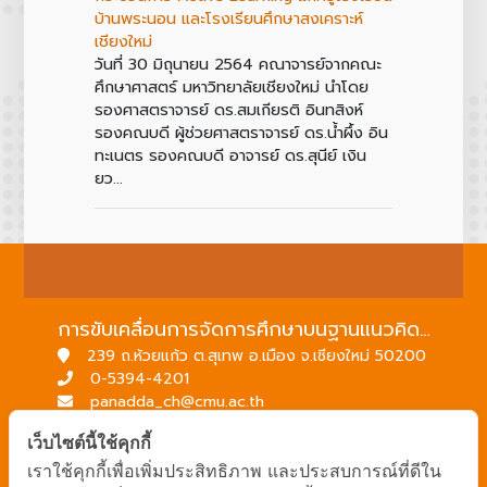
บ้านพระนอน และโรงเรียนศึกษาสงเคราะห์
เชียงใหม่
วันที่ 30 มิถุนายน 2564 คณาจารย์จากคณะ
ศึกษาศาสตร์ มหาวิทยาลัยเชียงใหม่ นำโดย
รองศาสตราจารย์ ดร.สมเกียรติ อินทสิงห์
รองคณบดี ผู้ช่วยศาสตราจารย์ ดร.น้ำผึ้ง อิน
ทะเนตร รองคณบดี อาจารย์ ดร.สุนีย์ เงิน
ยว...
การขับเคลื่อนการจัดการศึกษาบนฐานแนวคิดพื้นที่นวัตกรรมการศึกษา
239 ถ.ห้วยแก้ว ต.สุเทพ อ.เมือง จ.เชียงใหม่ 50200
0-5394-4201
panadda_ch@cmu.ac.th
→ แผนที่มหาวิทยาลัยเชียงใหม่
เว็บไซต์นี้ใช้คุกกี้
→ ระบบหน่วยบริการวิชาการ
เราใช้คุกกี้เพื่อเพิ่มประสิทธิภาพ และประสบการณ์ที่ดีใน