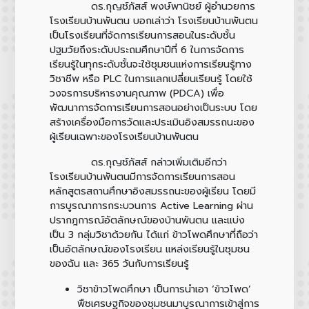
ดร.กุญช์ภัสส์ พงษ์พานิชย์ ผู้อำนวยการ
โรงเรียนบ้านพันตน
บอกเล่าว่า โรงเรียนบ้านพันตน
เป็นโรงเรียนที่จัดการเรียนการสอนในระดับชั้น
ปฐมวัยถึงระดับประถมศึกษาปีที่ 6 ในการจัดการ
เรียนรู้ในทุกระดับชั้นจะใช้ชุมชนแห่งการเรียนรู้ทาง
วิชาชีพ หรือ PLC ในการแลกเปลี่ยนเรียนรู้ โดยใช้
วงจรการบริหารงานคุณภาพ (PDCA) เพื่อ
พัฒนาการจัดการเรียนการสอนอย่างเป็นระบบ โดย
สร้างเครื่องมือการวัดและประเมินอิงสมรรถนะของ
ผู้เรียนเฉพาะของโรงเรียนบ้านพันตน
ดร.กุญช์ภัสส์
กล่าวเพิ่มเติมอีกว่า
โรงเรียนบ้านพันตนมีการจัดการเรียนการสอน
หลักสูตรสถานศึกษาอิงสมรรถนะของผู้เรียน โดยมี
การบูรณาการกระบวนการ Active Learning ผ่าน
ปรากฎการณ์อัตลักษณ์ของบ้านพันตน และแบ่ง
เป็น
3 กลุ่มวิชาด้วยกัน
ได้แก่
ข้าวโพดศึกษา
ที่ถือว่า
เป็นอัตลักษณ์ของโรงเรียน
แหล่งเรียนรู้ในชุมชน
ของฉัน
และ
365 วันกับการเรียนรู้
วิชาข้าวโพดศึกษา
เป็นการนำเอา ‘ข้าวโพด’
พืชเศรษฐกิจของชุมชนมาบูรณาการเข้าสู่การ