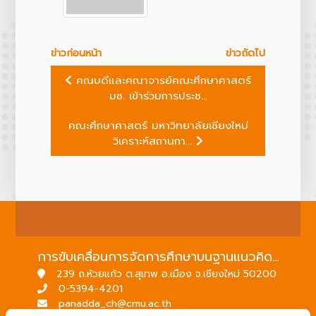
ข่าวก่อนหน้า
ข่าวถัดไป
คณบดีและคณาจารย์คณะศึกษาศาสตร์
มช. เข้าร่วมการประช...
คณะศึกษาศาสตร์ มหาวิทยาลัยเชียงใหม่
วิเคราะห์สถานกา...
การขับเคลื่อนการจัดการศึกษาบนฐานแนวคิดพื้นที่นวัตกรรมการศึกษา
239 ถ.ห้วยแก้ว ต.สุเทพ อ.เมือง จ.เชียงใหม่ 50200
0-5394-4201
panadda_ch@cmu.ac.th